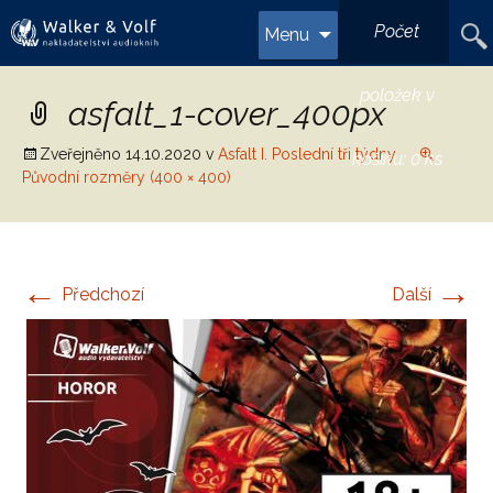
Přejít
Vyhl
Počet
Menu
k
obsahu
webu
položek v
asfalt_1-cover_400px
Zveřejněno
14.10.2020
v
Asfalt I. Poslední tři týdny
košíku:
0 ks
Původní rozměry (400 × 400)
←
→
Předchozí
Další