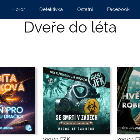
Horor
Detektivka
Ostatní
Facebook
Dveře do léta
199,00 CZK
299,00 C