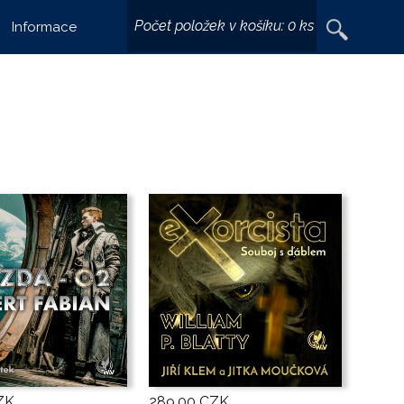
Vyhledávání
Počet položek v košíku:
0 ks
Informace
ZK
289,00 CZK