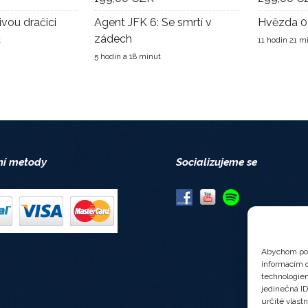
ivou dračici
Agent JFK 6: Se smrtí v
Hvězda 0
zádech
t
11 hodin 21 m
5 hodin a 18 minut
ní metody
Socializujeme se
Abychom pos
informacím o
technologiem
jedinečná I
určité vlastn