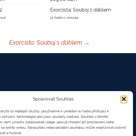
2
Exorcista: Souboj s ďáblem
inut
12 hodin 1 minuta
Exorcista: Souboj s ďáblem
→
Spravovat Souhlas
kytli co nejlepší služby, používáme k ukládání a/nebo přístupu k
 zařízení, technologie jako jsou soubory cookies. Souhlas s těmito
i nám umožní zpracovávat údaje, jako je chování při procházení nebo
D na tomto webu. Nesouhlas nebo odvolání souhlasu může nepříznivě ovlivnit
osti a funkce.