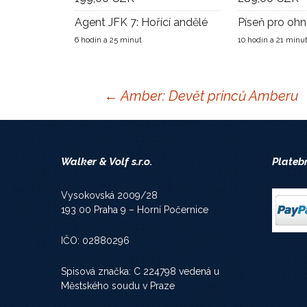
Agent JFK 7: Hořící andělé
Píseň pro ohn
6 hodin a 25 minut
10 hodin a 21 minu
Navigace
←
Amber: Devět princů Amberu
pro
Walker & Volf s.r.o.
Plateb
příspěvky
Vysokovská 2009/28
193 00 Praha 9 – Horní Počernice
IČO: 02880296
Spisová značka: C 224798 vedená u
Městského soudu v Praze