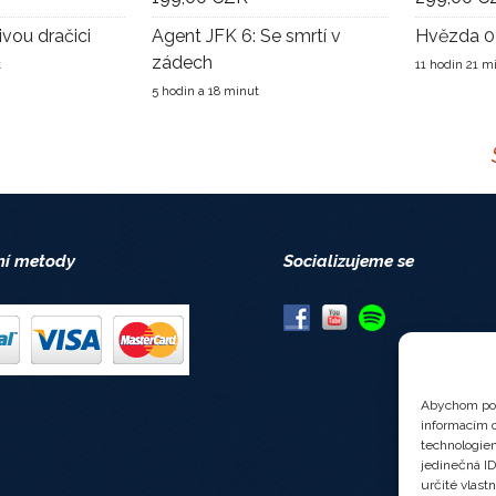
ivou dračici
Agent JFK 6: Se smrtí v
Hvězda 0
zádech
t
11 hodin 21 m
5 hodin a 18 minut
ní metody
Socializujeme se
Abychom pos
informacím o
technologiem
jedinečná I
určité vlastn