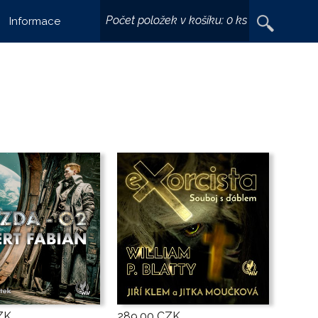
Vyhledávání
Počet položek v košíku:
0 ks
Informace
ZK
289,00 CZK