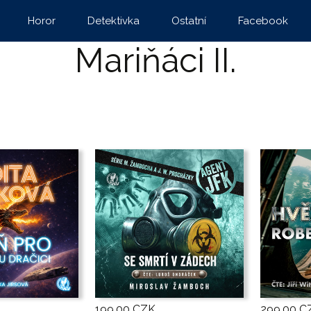
Horor
Detektivka
Ostatní
Facebook
Mariňáci II.
199,00 CZK
299,00 C