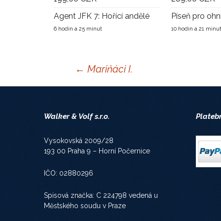
Agent JFK 7: Hořící andělé
Píseň pro ohn
6 hodin a 25 minut
10 hodin a 21 minu
Navigace
←
Mariňáci I.
pro
Walker & Volf s.r.o.
Plateb
příspěvky
Vysokovská 2009/28
193 00 Praha 9 – Horní Počernice
IČO: 02880296
Spisová značka: C 224798 vedená u
Městského soudu v Praze