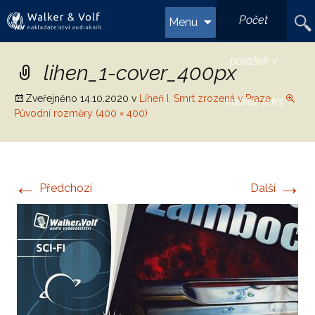
Přejít
Vyhl
Počet
Menu
k
obsahu
webu
položek v
lihen_1-cover_400px
Zveřejněno
14.10.2020
v
Líheň I. Smrt zrozená v Praze
košíku:
0 ks
Původní rozměry (400 × 400)
←
→
Předchozí
Další