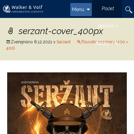
Přejít
Vyhl
Počet
Menu
k
obsahu
webu
položek v
serzant-cover_400px
Zveřejněno
8.12.2021
v
Seržant
Původní rozměry (400 ×
košíku:
0 ks
400)