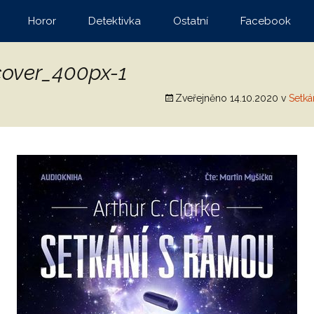
Horor
Detektivka
Ostatní
Facebook
cover_400px-1
Zveřejněno
14.10.2020
v
Setká