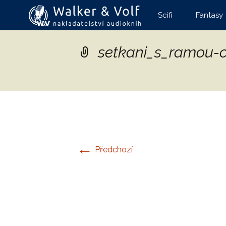
Přejít
Scifi
Fantasy
k
obsahu
webu
setkani_s_ramou-
←
Předchozí