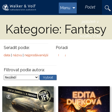
Přejít
Vyhl
Počet
Menu
k
obsahu
webu
položek v
Kategorie: Fantasy
košíku:
0 ks
Seřadit podle:
Pořadí
data
názvu
nejprodávanější
↑
↓
Filtrovat podle autora:
Vybrat