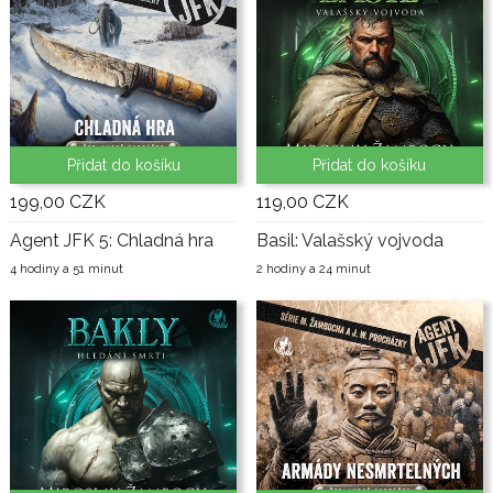
Přidat do košíku
Přidat do košíku
199,00 CZK
119,00 CZK
Agent JFK 5: Chladná hra
Basil: Valašský vojvoda
4 hodiny a 51 minut
2 hodiny a 24 minut