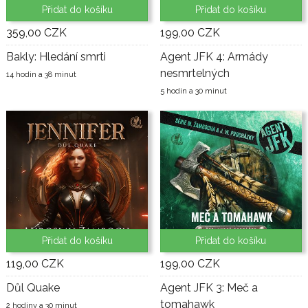
Přidat do košíku
Přidat do košíku
359,00 CZK
199,00 CZK
Bakly: Hledání smrti
Agent JFK 4: Armády
nesmrtelných
14 hodin a 38 minut
5 hodin a 30 minut
Přidat do košíku
Přidat do košíku
119,00 CZK
199,00 CZK
Důl Quake
Agent JFK 3: Meč a
tomahawk
2 hodiny a 30 minut