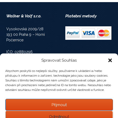
Walker & Volf s.r.o.
Platební metody
Vysokovská 2009/28
193 00 Praha 9 – Horní
Počernice
IČO: 02880296
Spravovat Souhlas
Spisová značka: C 224798
vedená u Městského
Abychom poskytli co nejlepší služby, používáme k ukládání a/nebo
soudu v Praze
přístupu k informacím o zařízení, technologie jako jsou soubory cookies.
Souhlas s těmito technologiemi nám umožní zpracovávat údaje, jako je
chování při procházení nebo jedinečná ID na tomto webu. Nesouhlas nebo
odvolání souhlasu může nepříznivě ovlivnit určité vlastnosti a funkce.
Socializujeme se
Přijmout
Odmítnout