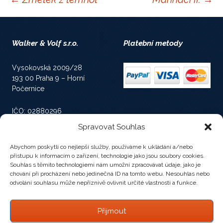
Navigace
pro
Walker & Volf s.r.o.
Platební metody
příspěvky
Vysokovská 2009/28
193 00 Praha 9 – Horní
Počernice
IČO: 02880296
Spravovat Souhlas
Spisová značka: C 224798
vedená u Městského
Abychom poskytli co nejlepší služby, používáme k ukládání a/nebo
soudu v Praze
přístupu k informacím o zařízení, technologie jako jsou soubory cookies.
Souhlas s těmito technologiemi nám umožní zpracovávat údaje, jako je
chování při procházení nebo jedinečná ID na tomto webu. Nesouhlas nebo
odvolání souhlasu může nepříznivě ovlivnit určité vlastnosti a funkce.
Socializujeme se
Přijmout