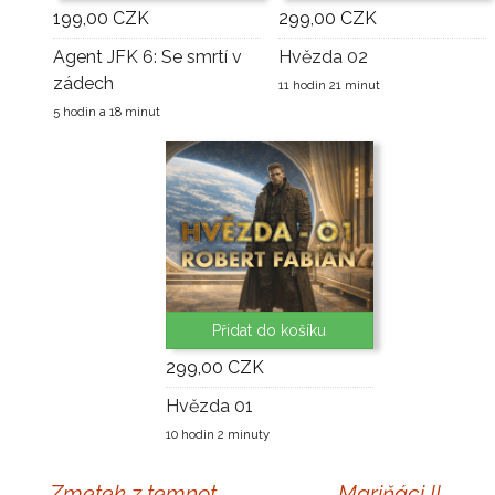
199,00 CZK
299,00 CZK
Agent JFK 6: Se smrtí v
Hvězda 02
zádech
11 hodin 21 minut
5 hodin a 18 minut
Přidat do košíku
299,00 CZK
Hvězda 01
10 hodin 2 minuty
←
Zmetek z temnot
Mariňáci II.
→