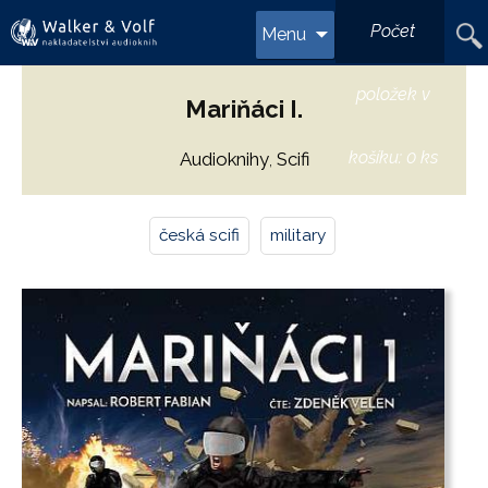
Přejít
Vyhl
Počet
Menu
k
obsahu
webu
položek v
Mariňáci I.
košíku:
0 ks
Audioknihy
Scifi
,
česká scifi
military
,