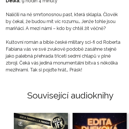
Délka:
9 hodin 4 minuty
Nalíčili na ně smrtonosnou past, která sklapla. Člověk
by čekal, že budou mít víc rozumu… Jenže tohle jsou
mariňáci. A mezi námi – kdo by chtěl žít věčně?
Kultovní román a bible české military sci-fi od Roberta
Fabiana vás ve své zvukově podobě zasáhne stejně
jako palebná přehrada třiceti sedmi chlapů v plné
zbroji. Čeká vás jediná monumentální bitva s několika
mezihrami. Tak si pojďte hrát… Prásk!