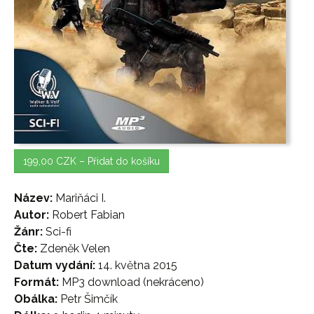
199,00 CZK – Přidat do košíku
Název:
Mariňáci I.
Autor:
Robert Fabian
Žánr:
Sci-fi
Čte:
Zdeněk Velen
Datum vydání:
14. května 2015
Formát:
MP3 download (nekráceno)
Obálka:
Petr Šimčík